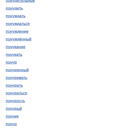
понудительный
понудить
понуждать
понуждаться
понуждение
понуждённый
понукание
понукать
понур
понуренный
понуривать
понурить
понуриться
понурость
понурый
пончик
пончо