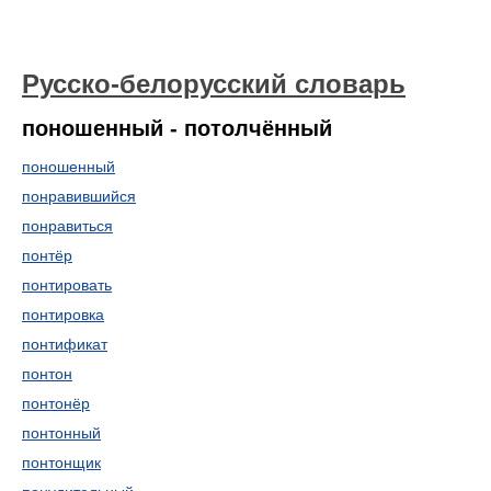
Русско-белорусский словарь
поношенный - потолчённый
поношенный
понравившийся
понравиться
понтёр
понтировать
понтировка
понтификат
понтон
понтонёр
понтонный
понтонщик