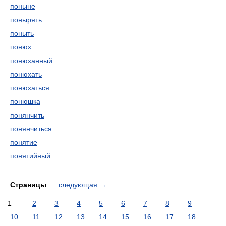
поныне
понырять
поныть
понюх
понюханный
понюхать
понюхаться
понюшка
понянчить
понянчиться
понятие
понятийный
Страницы
следующая
→
1
2
3
4
5
6
7
8
9
10
11
12
13
14
15
16
17
18